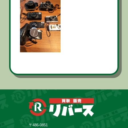
〒486-0851