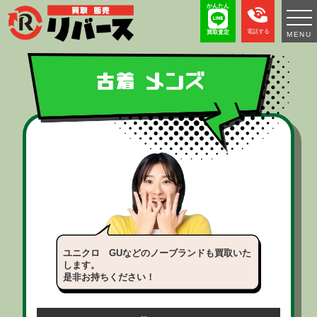
かんたん
電話する
買取査定
MENU
古着 メンズ
ユニクロ GUなどのノーブランドも買取いた
します。
是非お持ちください！